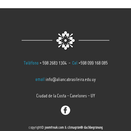
Teléfono
+ 598 2683 1304 -
Cel
+598 099 168 085
email
info@aliancabrasileira.edu.uy
Ciudad de la Costa - Canelones - UY
copyright©
joomfreak.com
&
climagrün® dachbegrünung